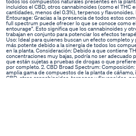
todos los compuestos naturales presentes en la plan
incluidos el CBD, otros cannabinoides (como el THC 
cantidades, menos del 0.3%), terpenos y flavonoides.
Entourage: Gracias a la presencia de todos estos co
full spectrum puede ofrecer lo que se conoce como el
entourage". Esto significa que los cannabinoides y o
trabajan en conjunto para potenciar los efectos terap
Uso: Ideal para quienes buscan un efecto completo y
más potente debido a la sinergia de todos los compu
en la planta. Consideración: Debido a que contiene T
concentraciones muy bajas, podría no ser adecuado 
que están sujetas a pruebas de drogas o que prefiere
por completo. 2. CBD Broad Spectrum: Composición:
amplia gama de compuestos de la planta de cáñamo, i
CBD, otros cannabinoides, terpenos y flavonoides, pe
Efecto Entourage: Aunque el broad spectrum tambié
un efecto entourage, su ausencia de THC significa que
entre los compuestos es ligeramente diferente en c
el full spectrum. Uso: Perfecto para quienes desean l
otros cannabinoides y compuestos sin el riesgo de c
sea por razones personales, profesionales o legales. 
Al no contener THC, puede ser una opción preferida 
que necesitan estar libres de THC o que desean evita
completo.
The Proper Choice: An Overview of Proper CBD Gum